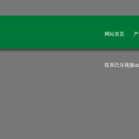
r
e
m
a
e
巴乐视频app污,巴乐视频app�限�
看,巴乐视频app下�,巴乐视频app
下�安装
网站首页
产
Website not found
联系巴乐视频a