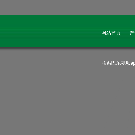
r
e
m
a
e
巴乐视频app污,巴乐视频app�限�
看,巴乐视频app下�,巴乐视频app
下�安装
网站首页
产
Website not found
联系巴乐视频a